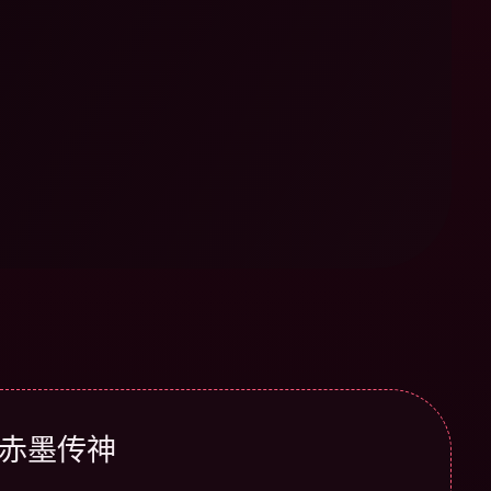
· 赤墨传神