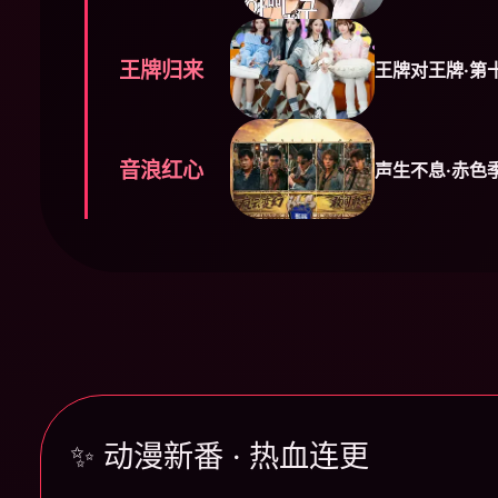
王牌归来
王牌对王牌·第
音浪红心
声生不息·赤色
✨ 动漫新番 · 热血连更