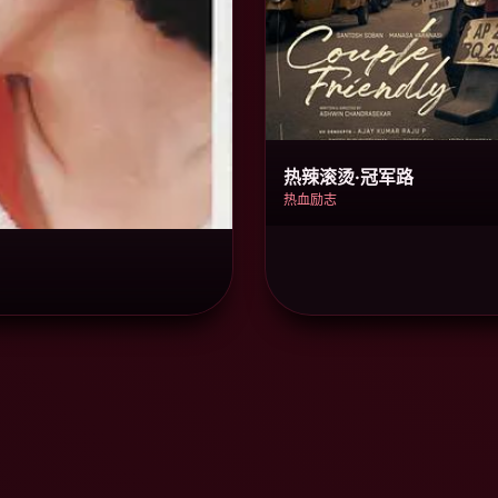
热辣滚烫·冠军路
热血励志