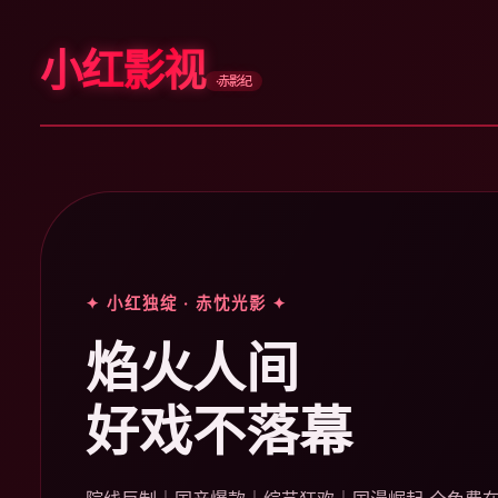
小红影视
·赤影纪
✦ 小红独绽 · 赤忱光影 ✦
焰火人间
好戏不落幕