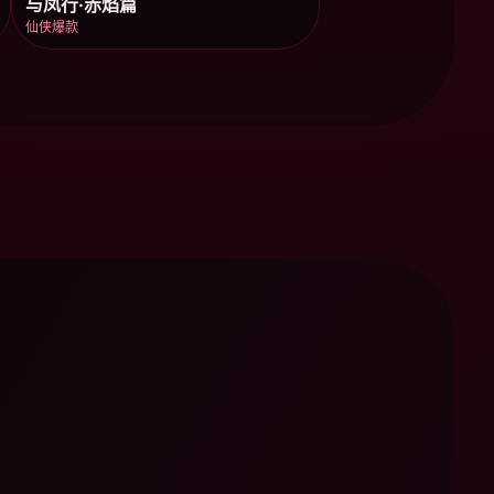
与凤行·赤焰篇
仙侠爆款