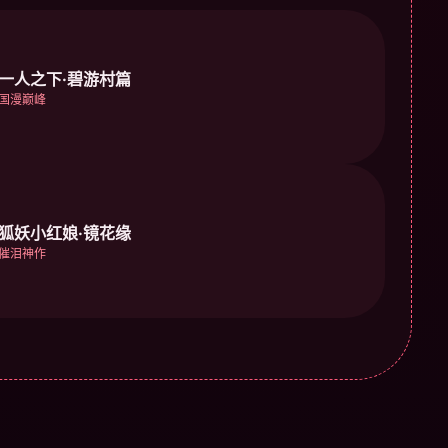
一人之下·碧游村篇
国漫巅峰
狐妖小红娘·镜花缘
催泪神作