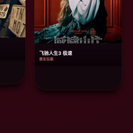
飞驰人生3 极速
赛车狂飙