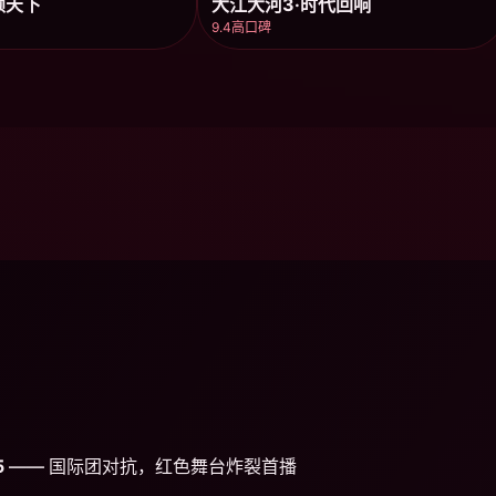
倾天下
大江大河3·时代回响
9.4高口碑
5
—— 国际团对抗，红色舞台炸裂首播