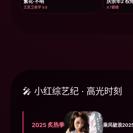
繁花·不响
庆余年2 权
王家卫美学 9.8
9.7巅峰
🎤 小红综艺纪 · 高光时刻
2025 炙热季
乘风破浪202