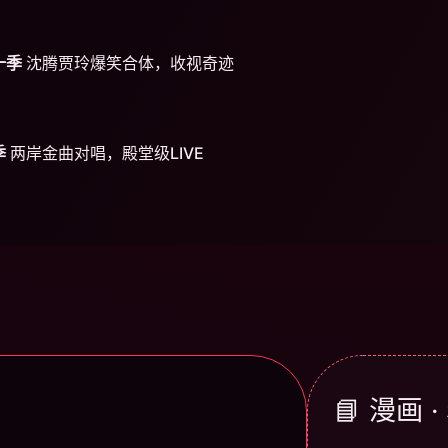
十季
沈腾贾玲爆笑合体，收视奇迹
季
两岸金曲对唱，殿堂级LIVE
📘 漫画 