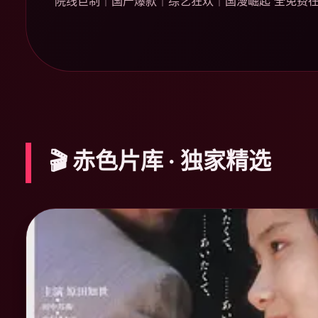
院线巨制｜国产爆款｜综艺狂欢｜国漫崛起 全免费
🎬 赤色片库 · 独家精选