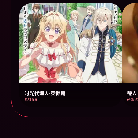
时光代理人·英都篇
镖人
悬疑9.6
硬派武