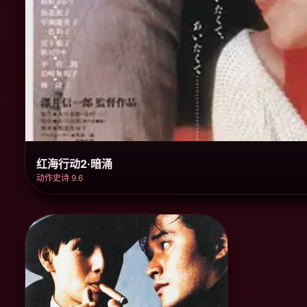
红海行动2·暗涌
动作史诗 9.6