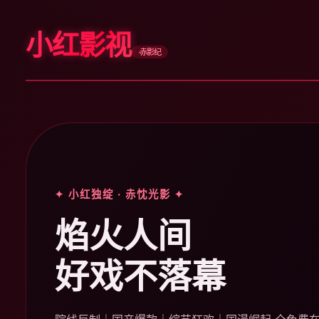
小红影视
·赤影纪
✦ 小红独绽 · 赤忱光影 ✦
焰火人间
好戏不落幕