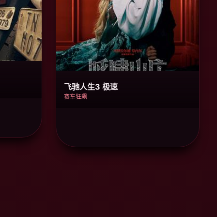
飞驰人生3 极速
赛车狂飙