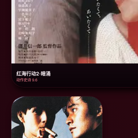
红海行动2·暗涌
动作史诗 9.6