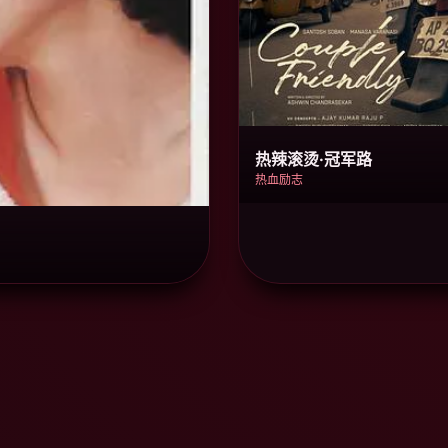
热辣滚烫·冠军路
热血励志