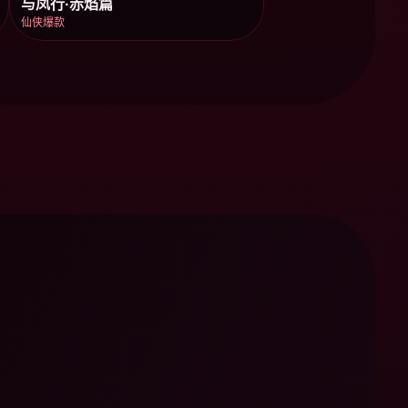
与凤行·赤焰篇
仙侠爆款