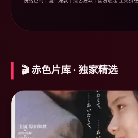
院线巨制｜国产爆款｜综艺狂欢｜国漫崛起 全免费
🎬 赤色片库 · 独家精选