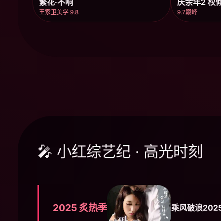
繁花·不响
庆余年2 权
王家卫美学 9.8
9.7巅峰
🎤 小红综艺纪 · 高光时刻
2025 炙热季
乘风破浪202