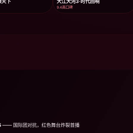
倾天下
大江大河3·时代回响
9.4高口碑
5
—— 国际团对抗，红色舞台炸裂首播