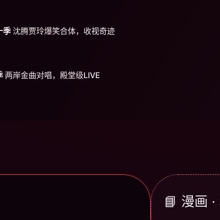
十季
沈腾贾玲爆笑合体，收视奇迹
季
两岸金曲对唱，殿堂级LIVE
📘 漫画 