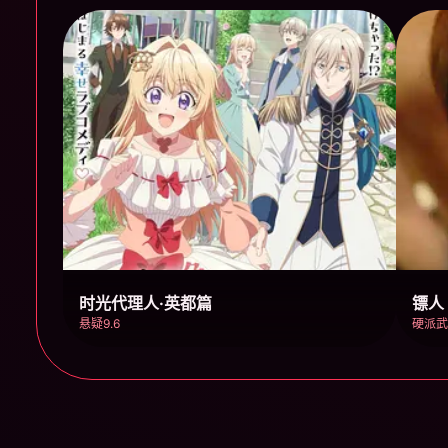
时光代理人·英都篇
镖人
悬疑9.6
硬派武