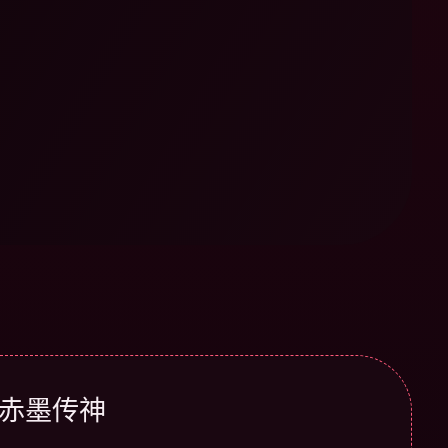
· 赤墨传神