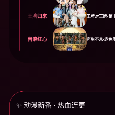
王牌归来
王牌对王牌·第
音浪红心
声生不息·赤色
✨ 动漫新番 · 热血连更