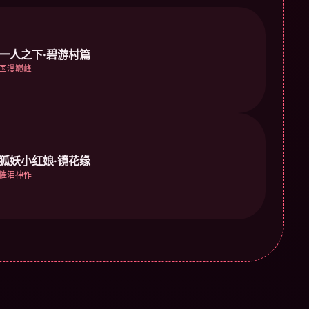
一人之下·碧游村篇
国漫巅峰
狐妖小红娘·镜花缘
催泪神作